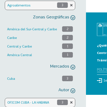
Agroalimentos
3
Zonas Geográficas
América del Sur-Central y Caribe
2
Caribe
2
¿Quié
Central y Caribe
1
Centr
América Central
1
Trámi
Mercados
POLÍT
Cuba
3
In
Autor
OFICOM CUBA - LA HABANA
3