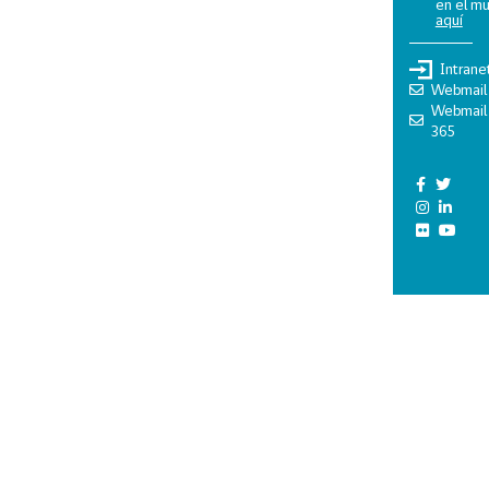
en el m
aquí
Intrane
Webmail
Webmail
365