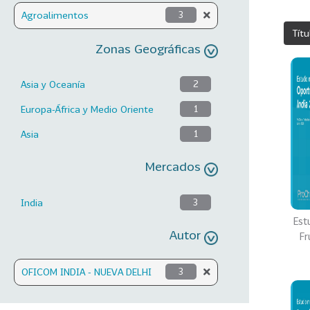
Agroalimentos
3
Títu
Zonas Geográficas
Asia y Oceanía
2
Europa-África y Medio Oriente
1
Asia
1
Mercados
India
3
Est
Autor
Fr
OFICOM INDIA - NUEVA DELHI
3