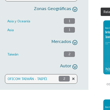
Zonas Geográficas
Rel
Asia y Oceanía
1
Asia
1
Mercados
Taiwán
2
Autor
OFICOM TAIWÁN - TAIPÉI
2
c