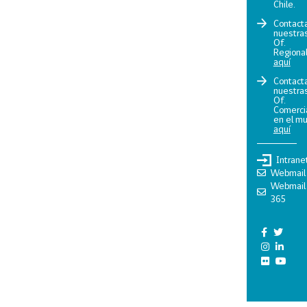
Chile.
Contact
nuestra
Of.
Regiona
aquí
Contact
nuestra
Of.
Comerci
en el m
aquí
Intrane
Webmail
Webmail
365