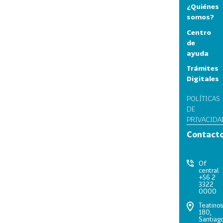
¿Quiénes
somos?
Centro
de
ayuda
Trámites
Digitales
POLÍTICAS
DE
PRIVACIDA
Contact
Of
central
+56 2
3322
0000
Teatino
180,
Santiago