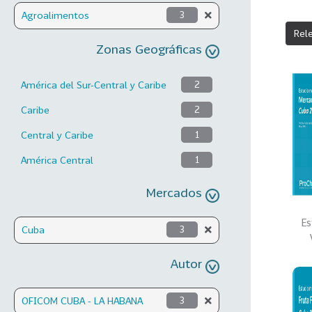
Agroalimentos
3
Rel
Zonas Geográficas
América del Sur-Central y Caribe
2
Caribe
2
Central y Caribe
1
América Central
1
Mercados
Es
Cuba
3
Autor
OFICOM CUBA - LA HABANA
3