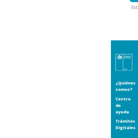
Est
¿Quiénes
somos?
Centro
de
ayuda
Trámites
Digitales