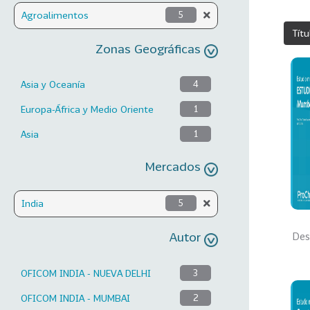
Agroalimentos
5
Títu
Zonas Geográficas
Asia y Oceanía
4
Europa-África y Medio Oriente
1
Asia
1
Mercados
India
5
Autor
Des
OFICOM INDIA - NUEVA DELHI
3
OFICOM INDIA - MUMBAI
2