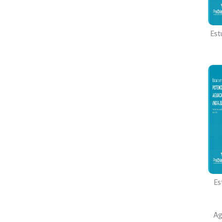
Est
Es
Ag