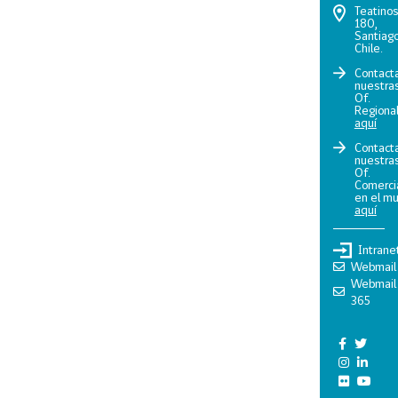
Teatino
180,
Santiago
Chile.
Contact
nuestra
Of.
Regiona
aquí
Contact
nuestra
Of.
Comerci
en el m
aquí
Intrane
Webmail
Webmail
365