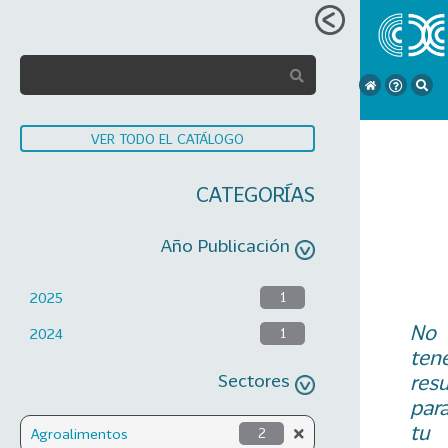
VER TODO EL CATÁLOGO
CATEGORÍAS
Año Publicación
2025
1
No
2024
1
ten
Sectores
res
par
tu
Agroalimentos
2