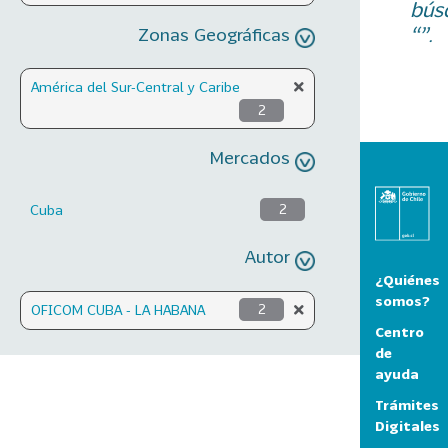
bús
“”.
Zonas Geográficas
América del Sur-Central y Caribe
2
Mercados
Cuba
2
Autor
¿Quiénes
somos?
OFICOM CUBA - LA HABANA
2
Centro
de
ayuda
Trámites
Digitales