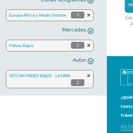
Europa-África y Medio Oriente
2
Est
P
Mercados
Países Bajos
2
Autor
OFICOM PAISES BAJOS - LA HAYA
2
¿Quié
Centr
Trámi
POLÍT