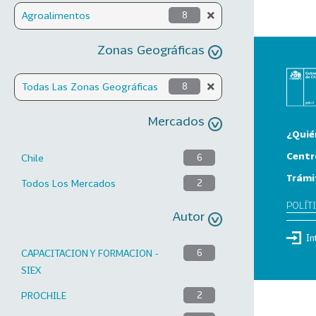
Agroalimentos
8
Zonas Geográficas
Todas Las Zonas Geográficas
8
Mercados
¿Quié
Centr
Chile
6
Trámi
Todos Los Mercados
2
POLÍT
Autor
In
CAPACITACION Y FORMACION -
6
SIEX
PROCHILE
2