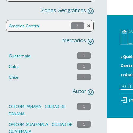
Zonas Geográficas
América Central
3
Mercados
Guatemala
1
¿Quié
Centr
Cuba
1
Trámi
Chile
1
POLÍT
Autor
In
OFICOM PANAMA - CIUDAD DE
1
PANAMA
OFICOM GUATEMALA - CIUDAD DE
1
GUATEMALA