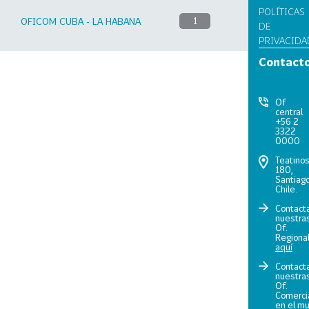
POLÍTICAS
OFICOM CUBA - LA HABANA
1
DE
PRIVACIDA
Contact
Of
central
+56 2
3322
0000
Teatino
180,
Santiago
Chile.
Contact
nuestra
Of.
Regiona
aquí
Contact
nuestra
Of.
Comerci
en el m