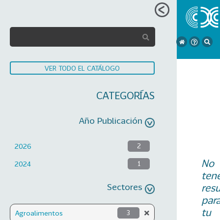
VER TODO EL CATÁLOGO
CATEGORÍAS
Año Publicación
2026
2
No
2024
1
ten
Sectores
res
par
tu
Agroalimentos
3