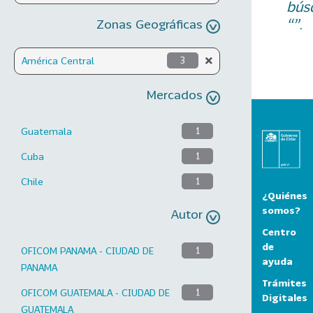
bús
“”.
Zonas Geográficas
América Central
3
Mercados
Guatemala
1
Cuba
1
Chile
1
¿Quiénes
somos?
Autor
Centro
de
OFICOM PANAMA - CIUDAD DE
1
ayuda
PANAMA
Trámites
OFICOM GUATEMALA - CIUDAD DE
1
Digitales
GUATEMALA