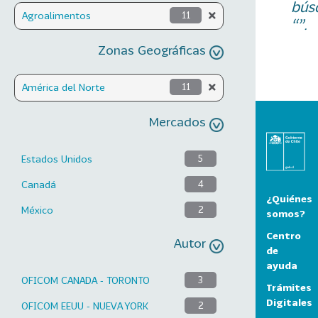
bús
Agroalimentos
11
“”.
Zonas Geográficas
América del Norte
11
Mercados
Estados Unidos
5
Canadá
4
¿Quiénes
México
2
somos?
Centro
Autor
de
ayuda
OFICOM CANADA - TORONTO
3
Trámites
Digitales
OFICOM EEUU - NUEVA YORK
2