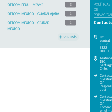
POLÍTICAS
OFICOM EEUU - MIAMI
2
DE
OFICOM MEXICO - GUADALAJARA
1
PRIVACIDA
Contact
OFICOM MEXICO - CIUDAD
1
MÉXICO
VER MÁS
Of
central
+56 2
3322
0000
Teatino
180,
Santiago
Chile.
Contact
nuestra
Of.
Regiona
aquí
Contact
nuestra
Of.
Comerci
en el m