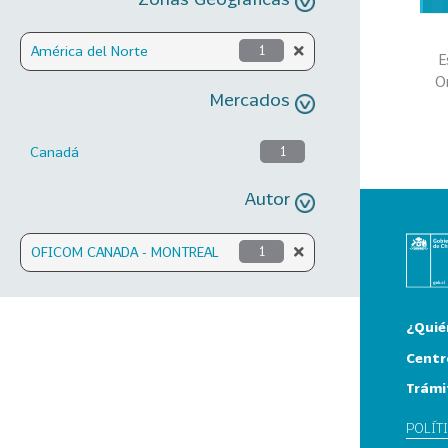
América del Norte
1
E
O
Mercados
Canadá
1
Autor
OFICOM CANADA - MONTREAL
1
¿Quié
Centr
Trámi
POLÍT