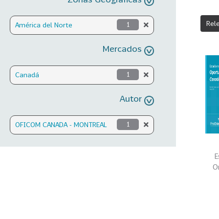
Rel
América del Norte
1
Mercados
Canadá
1
Autor
OFICOM CANADA - MONTREAL
1
E
O