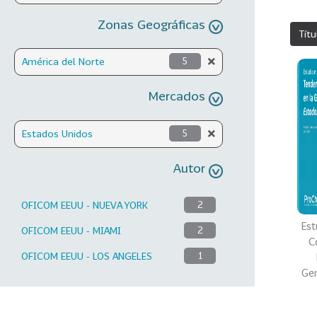
Zonas Geográficas
Títu
América del Norte
5
Mercados
Estados Unidos
5
Autor
OFICOM EEUU - NUEVA YORK
2
Est
OFICOM EEUU - MIAMI
2
C
OFICOM EEUU - LOS ANGELES
1
Gen