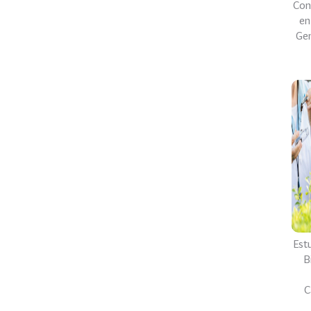
Con
en
Gen
Est
B
C