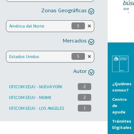
bús
“”.
Zonas Geográficas
América del Norte
5
Mercados
Estados Unidos
5
Autor
¿Quiénes
OFICOM EEUU - NUEVA YORK
2
somos?
OFICOM EEUU - MIAMI
2
Centro
de
OFICOM EEUU - LOS ANGELES
1
ayuda
Trámites
Digitales