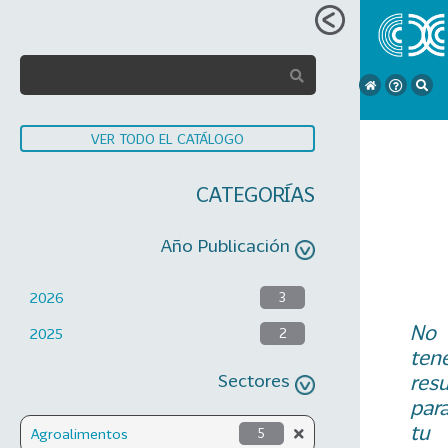
VER TODO EL CATÁLOGO
CATEGORÍAS
Año Publicación
2026
3
No
2025
2
ten
Sectores
res
par
tu
Agroalimentos
5