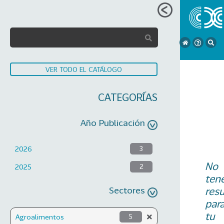
VER TODO EL CATÁLOGO
CATEGORÍAS
Año Publicación
2026
3
No
2025
2
ten
Sectores
res
par
tu
Agroalimentos
5