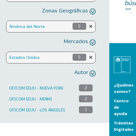
bús
“”.
Zonas Geográficas
América del Norte
5
Mercados
Estados Unidos
5
Autor
¿Quiénes
OFICOM EEUU - NUEVA YORK
2
somos?
OFICOM EEUU - MIAMI
2
Centro
de
OFICOM EEUU - LOS ANGELES
1
ayuda
Trámites
Digitales