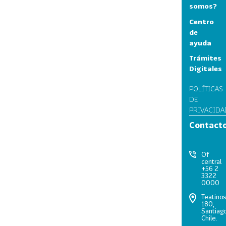
somos?
Centro
de
ayuda
Trámites
Digitales
POLÍTICAS
DE
PRIVACIDA
Contact
Of
central
+56 2
3322
0000
Teatino
180,
Santiago
Chile.