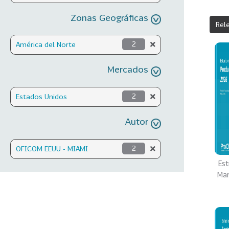
Zonas Geográficas
Rel
América del Norte
2
Mercados
Estados Unidos
2
Autor
OFICOM EEUU - MIAMI
2
Est
Mar