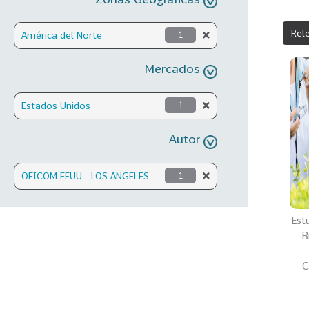
Rel
América del Norte
1
Mercados
Estados Unidos
1
Autor
OFICOM EEUU - LOS ANGELES
1
Est
B
C