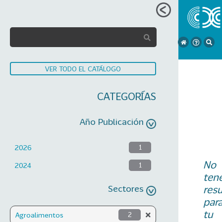
VER TODO EL CATÁLOGO
CATEGORÍAS
Año Publicación
2026
1
No
2024
1
ten
Sectores
res
par
tu
Agroalimentos
2