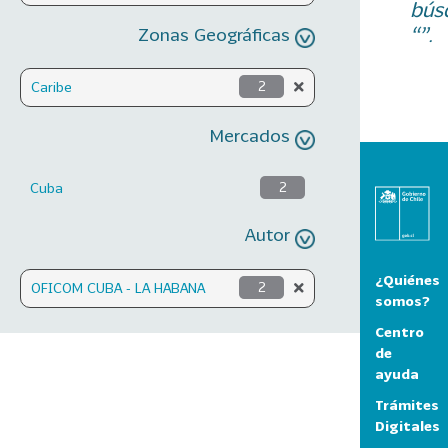
bús
“”.
Zonas Geográficas
Caribe
2
Mercados
Cuba
2
Autor
¿Quiénes
OFICOM CUBA - LA HABANA
2
somos?
Centro
de
ayuda
Trámites
Digitales