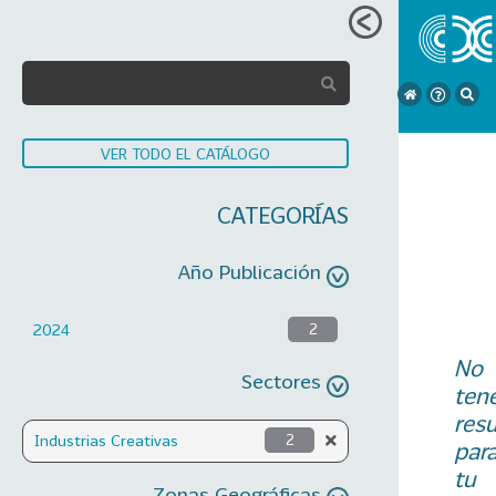
VER TODO EL CATÁLOGO
CATEGORÍAS
Año Publicación
2024
2
No
Sectores
ten
res
Industrias Creativas
2
par
tu
Zonas Geográficas