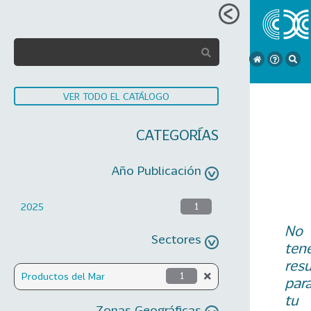
VER TODO EL CATÁLOGO
CATEGORÍAS
Año Publicación
2025
1
No
Sectores
ten
res
Productos del Mar
1
par
tu
Zonas Geográficas