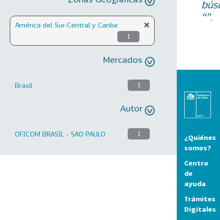
bús
“”.
América del Sur-Central y Caribe
1
Mercados
Brasil
1
Autor
OFICOM BRASIL - SAO PAULO
1
¿Quiénes
somos?
Centro
de
ayuda
Trámites
Digitales