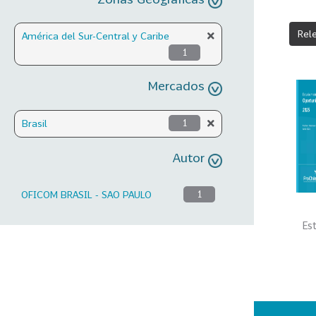
Rel
América del Sur-Central y Caribe
1
Mercados
Brasil
1
Autor
OFICOM BRASIL - SAO PAULO
1
Es