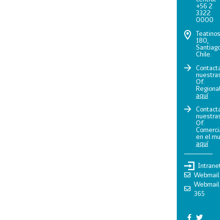
+56 2
3322
0000
Teatino
180,
Santiago
Chile.
Contact
nuestra
Of.
Regiona
aquí
Contact
nuestra
Of.
Comerci
en el m
aquí
Intrane
Webmail
Webmail
365