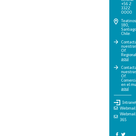
+56 2
3322
0000
Teatino
180,
Santiago
Chile.
Contact
nuestra
Of.
Regiona
aquí
Contact
nuestra
Of.
Comerci
en el m
aquí
Intrane
Webmail
Webmail
365