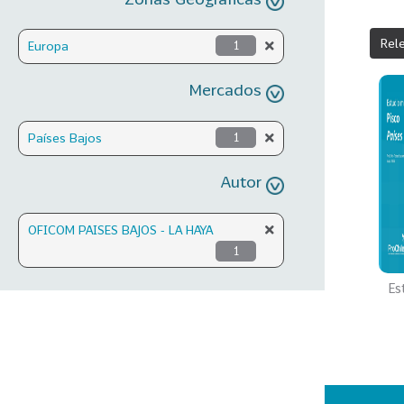
Rel
Europa
1
Mercados
Países Bajos
1
Autor
OFICOM PAISES BAJOS - LA HAYA
1
Es