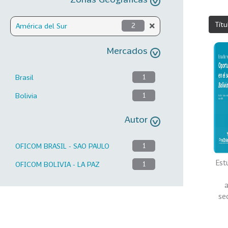
Títu
América del Sur
2
Mercados
Brasil
1
Bolivia
1
Autor
OFICOM BRASIL - SAO PAULO
1
Est
OFICOM BOLIVIA - LA PAZ
1
a
sec