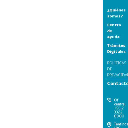
¿Quiénes
somos?
Centro
de
ayuda
Trámites
Digitales
POLÍTICAS
DE
PRIVACIDA
Contact
Of
central
+56 2
3322
0000
Teatino