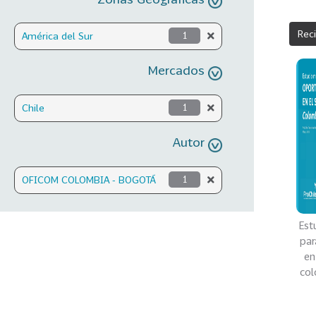
Rec
América del Sur
1
Mercados
Chile
1
Autor
OFICOM COLOMBIA - BOGOTÁ
1
Est
par
en
col