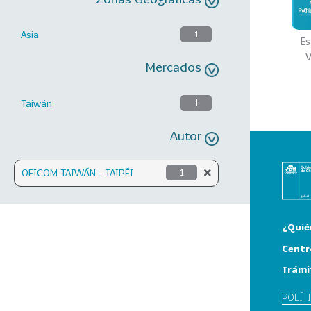
Asia
1
Es
V
Mercados
Taiwán
1
Autor
OFICOM TAIWÁN - TAIPÉI
1
¿Quié
Centr
Trámi
POLÍT