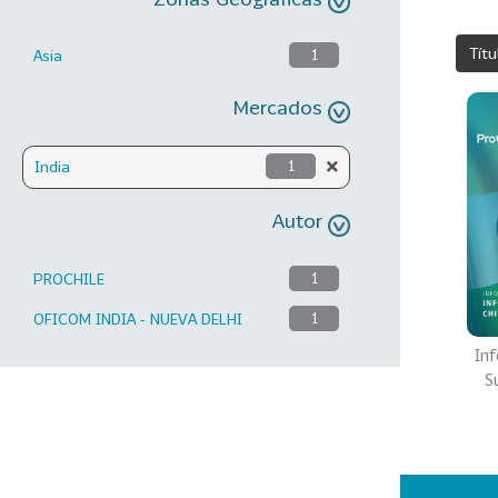
Títu
Asia
1
Mercados
India
1
Autor
PROCHILE
1
OFICOM INDIA - NUEVA DELHI
1
Inf
S