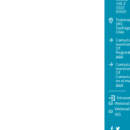
+56 2
3322
0000
Teatino
180,
Santiago
Chile.
Contact
nuestra
Of.
Regiona
aquí
Contact
nuestra
Of.
Comerci
en el m
aquí
Intrane
Webmail
Webmail
365