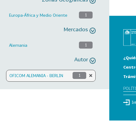
Europa-África y Medio Oriente
1
Mercados
Alemania
1
¿Quié
Autor
Centr
OFICOM ALEMANIA - BERLIN
1
Trámi
POLÍT
In