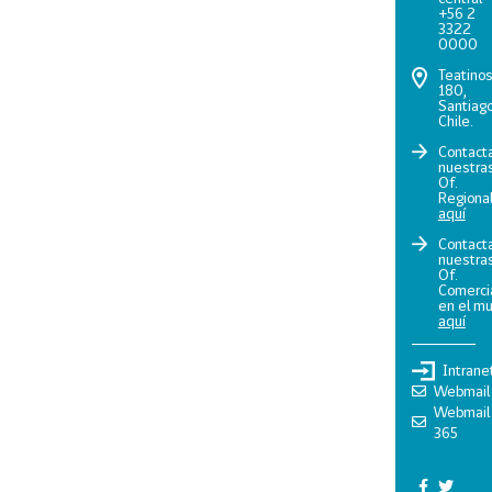
+56 2
3322
0000
Teatino
180,
Santiago
Chile.
Contact
nuestra
Of.
Regiona
aquí
Contact
nuestra
Of.
Comerci
en el m
aquí
Intrane
Webmail
Webmail
365