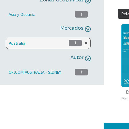
Rel
Asia y Oceanía
1
Mercados
Australia
1
Autor
OFICOM AUSTRALIA - SIDNEY
1
E
MET