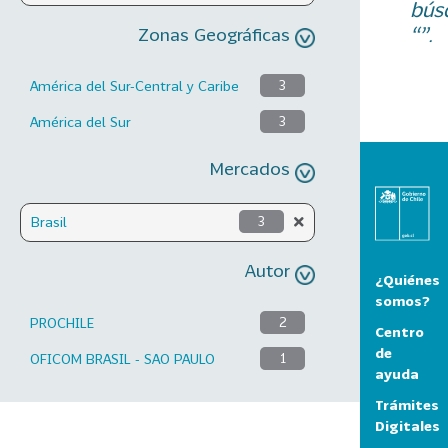
bús
“”.
Zonas Geográficas
América del Sur-Central y Caribe
3
América del Sur
3
Mercados
Brasil
3
Autor
¿Quiénes
somos?
PROCHILE
2
Centro
de
OFICOM BRASIL - SAO PAULO
1
ayuda
Trámites
Digitales