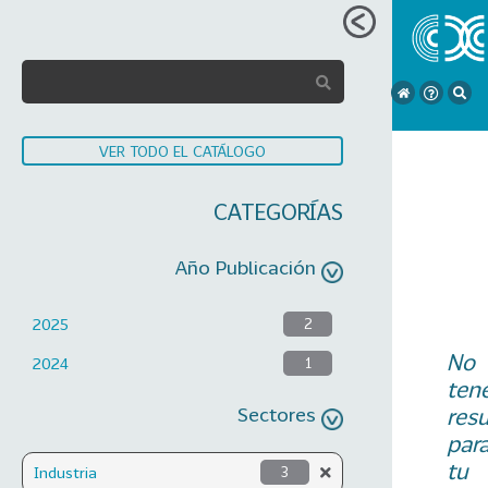
VER TODO EL CATÁLOGO
CATEGORÍAS
Año Publicación
2025
2
No
2024
1
ten
Sectores
res
par
tu
Industria
3