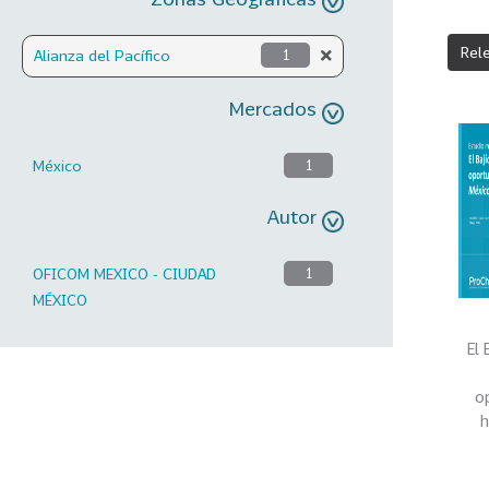
Rel
Alianza del Pacífico
1
Mercados
México
1
Autor
OFICOM MEXICO - CIUDAD
1
MÉXICO
El 
o
h