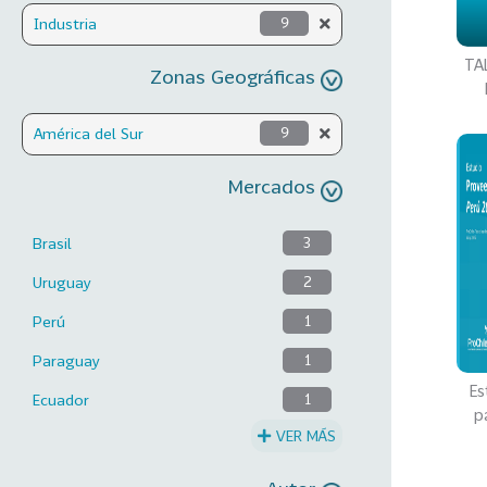
Industria
9
TAL
Zonas Geográficas
América del Sur
9
Mercados
Brasil
3
Uruguay
2
Perú
1
Paraguay
1
Es
Ecuador
1
p
VER MÁS