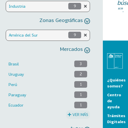
bús
Industria
9
“”.
Zonas Geográficas
América del Sur
9
Mercados
Brasil
3
Uruguay
2
¿Quiénes
Perú
1
somos?
Centro
Paraguay
1
de
Ecuador
1
ayuda
VER MÁS
Trámites
Digitales