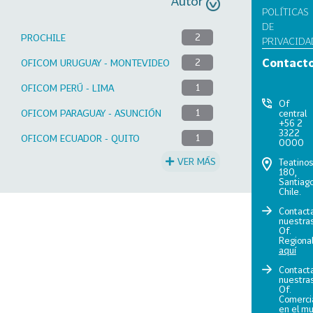
Autor
POLÍTICAS
DE
PROCHILE
2
PRIVACIDA
Contact
OFICOM URUGUAY - MONTEVIDEO
2
OFICOM PERÚ - LIMA
1
Of
OFICOM PARAGUAY - ASUNCIÓN
1
central
+56 2
3322
OFICOM ECUADOR - QUITO
1
0000
VER MÁS
Teatino
180,
Santiago
Chile.
Contact
nuestra
Of.
Regiona
aquí
Contact
nuestra
Of.
Comerci
en el m