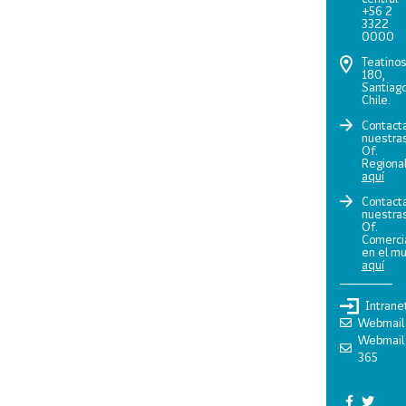
+56 2
3322
0000
Teatino
180,
Santiago
Chile.
Contact
nuestra
Of.
Regiona
aquí
Contact
nuestra
Of.
Comerci
en el m
aquí
Intrane
Webmail
Webmail
365