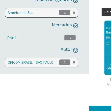
Rel
América del Sur
1
Mercados
Brasil
1
Autor
OFICOM BRASIL - SAO PAULO
1
Mu