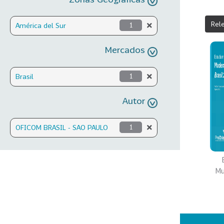
Rel
América del Sur
1
Mercados
Brasil
1
Autor
OFICOM BRASIL - SAO PAULO
1
Mu