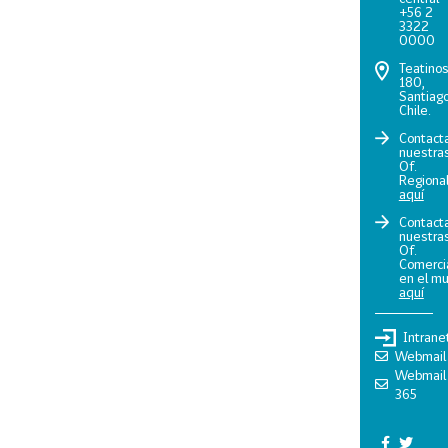
+56 2
3322
0000
Teatino
180,
Santiago
Chile.
Contact
nuestra
Of.
Regiona
aquí
Contact
nuestra
Of.
Comerci
en el m
aquí
Intrane
Webmail
Webmail
365