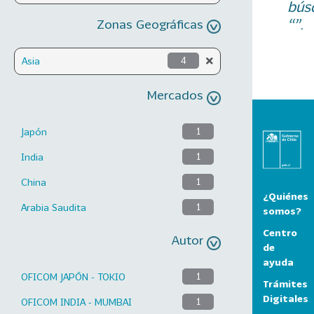
bús
“”.
Zonas Geográficas
Asia
4
Mercados
Japón
1
India
1
China
1
¿Quiénes
Arabia Saudita
1
somos?
Centro
Autor
de
ayuda
OFICOM JAPÓN - TOKIO
1
Trámites
Digitales
OFICOM INDIA - MUMBAI
1