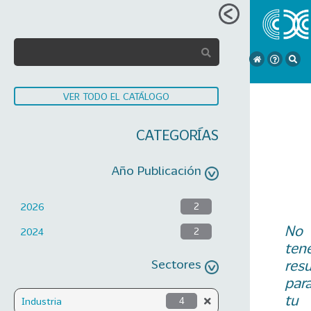
VER TODO EL CATÁLOGO
CATEGORÍAS
Año Publicación
2026
2
No
2024
2
ten
Sectores
res
par
tu
Industria
4