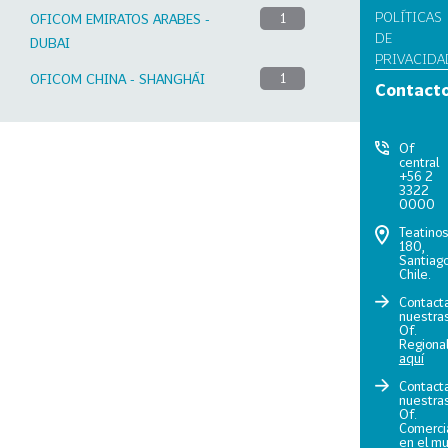
POLÍTICAS
OFICOM EMIRATOS ARABES -
1
DE
DUBAI
PRIVACIDA
OFICOM CHINA - SHANGHÁI
1
Contact
Of
central
+56 2
3322
0000
Teatino
180,
Santiago
Chile.
Contact
nuestra
Of.
Regiona
aquí
Contact
nuestra
Of.
Comerci
en el m