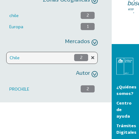
bús
“”.
chile
2
Europa
1
Mercados
Chile
2
Autor
¿Quiénes
PROCHILE
2
somos?
Centro
de
ayuda
Trámites
Digitales