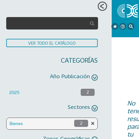
VER TODO EL CATÁLOGO
CATEGORÍAS
Año Publicación
2025
2
No
Sectores
ten
res
Bienes
2
par
tu
Zonas Geográficas