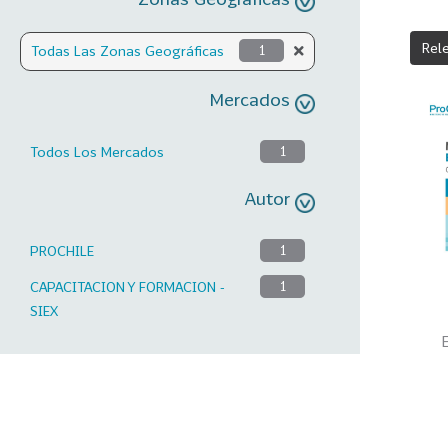
Rel
Todas Las Zonas Geográficas
1
Mercados
Todos Los Mercados
1
Autor
PROCHILE
1
CAPACITACION Y FORMACION -
1
SIEX