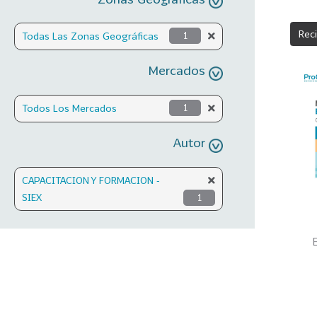
Rec
Todas Las Zonas Geográficas
1
Mercados
Todos Los Mercados
1
Autor
CAPACITACION Y FORMACION -
SIEX
1