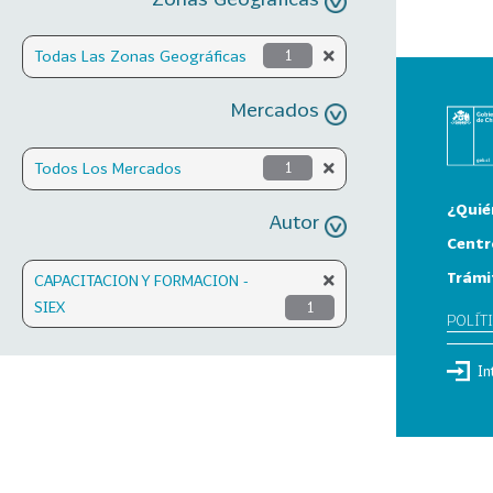
Todas Las Zonas Geográficas
1
Mercados
Todos Los Mercados
1
¿Quié
Autor
Centr
Trámi
CAPACITACION Y FORMACION -
SIEX
1
POLÍT
In