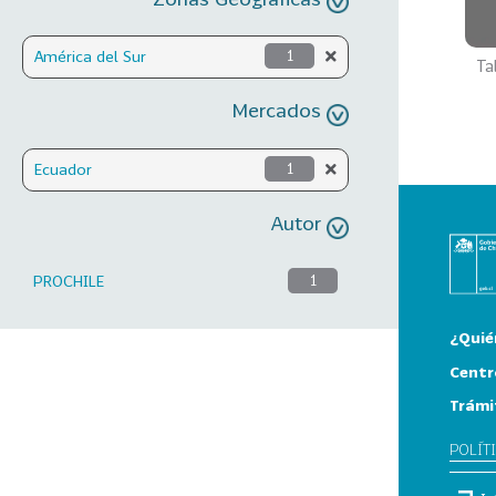
América del Sur
1
Ta
Mercados
Ecuador
1
Autor
PROCHILE
1
¿Quié
Centr
Trámi
POLÍT