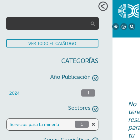
VER TODO EL CATÁLOGO
CATEGORÍAS
Año Publicación
2024
1
No
Sectores
ten
res
Servicios para la minería
1
par
tu
Zonas Geográficas