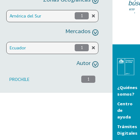
bús
“”.
América del Sur
1
Mercados
Ecuador
1
Autor
PROCHILE
1
¿Quiénes
somos?
Centro
de
ayuda
Trámites
Digitales