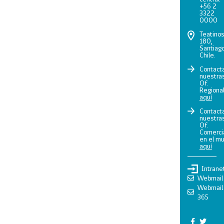
+56 2
3322
0000
Teatino
180,
Santiago
Chile.
Contact
nuestra
Of.
Regiona
aquí
Contact
nuestra
Of.
Comerci
en el m
aquí
Intrane
Webmail
Webmail
365