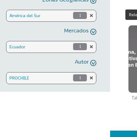
Rel
América del Sur
1
Mercados
Ecuador
1
Autor
PROCHILE
1
Ta