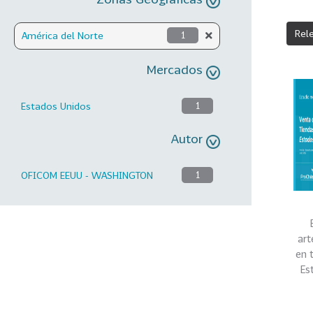
Rel
América del Norte
1
Mercados
Estados Unidos
1
Autor
OFICOM EEUU - WASHINGTON
1
art
en 
Es