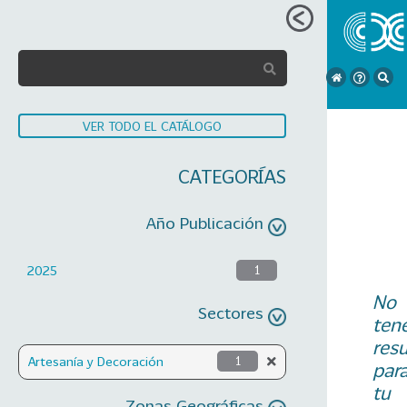
VER TODO EL CATÁLOGO
CATEGORÍAS
Año Publicación
2025
1
No
Sectores
ten
res
Artesanía y Decoración
1
par
tu
Zonas Geográficas