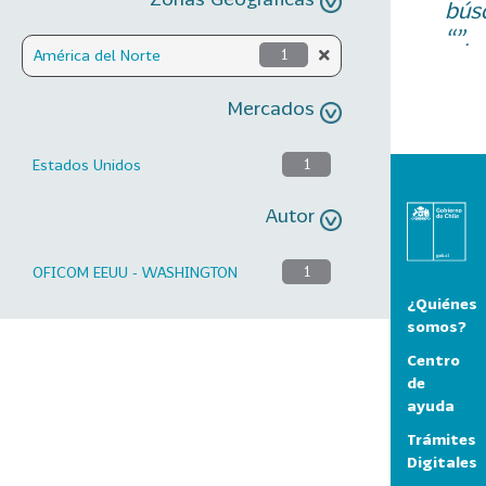
bús
“”.
América del Norte
1
Mercados
Estados Unidos
1
Autor
OFICOM EEUU - WASHINGTON
1
¿Quiénes
somos?
Centro
de
ayuda
Trámites
Digitales