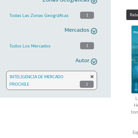
Rel
Todas Las Zonas Geográficas
1
Mercados
Todos Los Mercados
1
Autor
INTELIGENCIA DE MERCADO
PROCHILE
1
L
H
tom
Ex