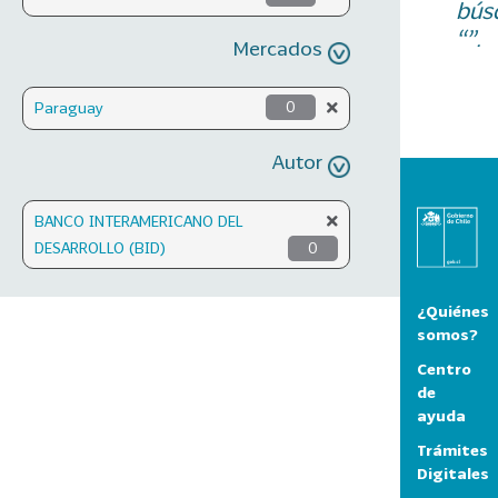
bús
“”.
Mercados
Paraguay
0
Autor
BANCO INTERAMERICANO DEL
DESARROLLO (BID)
0
¿Quiénes
somos?
Centro
de
ayuda
Trámites
Digitales