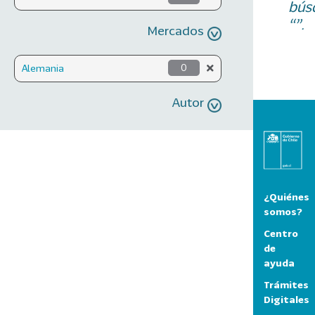
bús
“”.
Mercados
Alemania
0
Autor
¿Quiénes
somos?
Centro
de
ayuda
Trámites
Digitales