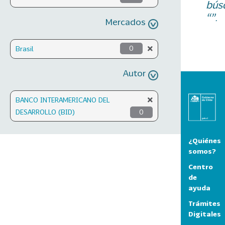
bús
“”.
Mercados
Brasil
0
Autor
BANCO INTERAMERICANO DEL
DESARROLLO (BID)
0
¿Quiénes
somos?
Centro
de
ayuda
Trámites
Digitales