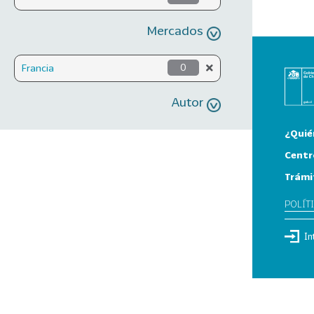
Mercados
Francia
0
Autor
¿Quié
Centr
Trámi
POLÍT
In